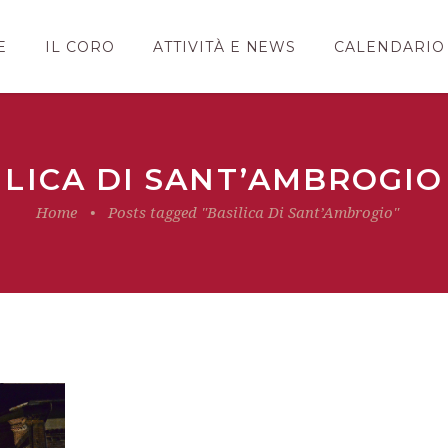
E
IL CORO
ATTIVITÀ E NEWS
CALENDARIO
ILICA DI SANT’AMBROGIO
Home
•
Posts tagged "Basilica Di Sant’Ambrogio"