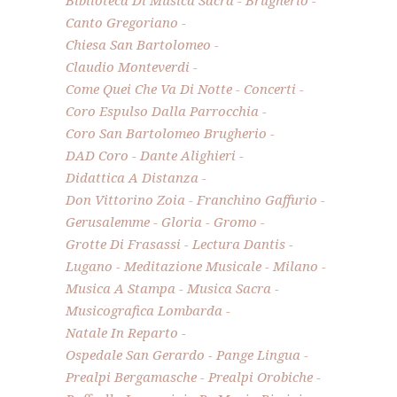
Biblioteca Di Musica Sacra
Brugherio
Canto Gregoriano
Chiesa San Bartolomeo
Claudio Monteverdi
Come Quei Che Va Di Notte
Concerti
Coro Espulso Dalla Parrocchia
Coro San Bartolomeo Brugherio
DAD Coro
Dante Alighieri
Didattica A Distanza
Don Vittorino Zoia
Franchino Gaffurio
Gerusalemme
Gloria
Gromo
Grotte Di Frasassi
Lectura Dantis
Lugano
Meditazione Musicale
Milano
Musica A Stampa
Musica Sacra
Musicografica Lombarda
Natale In Reparto
Ospedale San Gerardo
Pange Lingua
Prealpi Bergamasche
Prealpi Orobiche