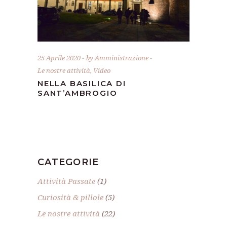
25 Aprile 2020
by
Amministrazione
Le nostre attività
,
Video
NELLA BASILICA DI
SANT’AMBROGIO
CATEGORIE
Attività Passate
(1)
Curiosità & pillole
(5)
Le nostre attività
(22)