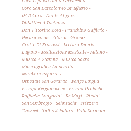
Coro Espulso Dalla Parrocchia
Coro San Bartolomeo Brugherio
DAD Coro
Dante Alighieri
Didattica A Distanza
Don Vittorino Zoia
Franchino Gaffurio
Gerusalemme
Gloria
Gromo
Grotte Di Frasassi
Lectura Dantis
Lugano
Meditazione Musicale
Milano
Musica A Stampa
Musica Sacra
Musicografica Lombarda
Natale In Reparto
Ospedale San Gerardo
Pange Lingua
Prealpi Bergamasche
Prealpi Orobiche
Raffaella Longarini
Re Magi
Rimini
Sant'Ambrogio
Sehnsucht
Svizzera
Tajweed
Tallis Scholars
Villa Sormani