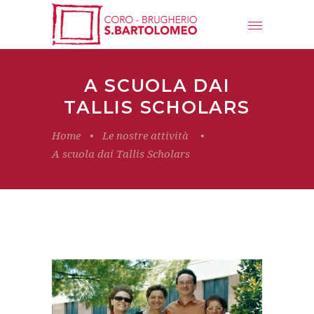
A SCUOLA DAI
TALLIS SCHOLARS
Home
•
Le nostre attività
•
A scuola dai Tallis Scholars