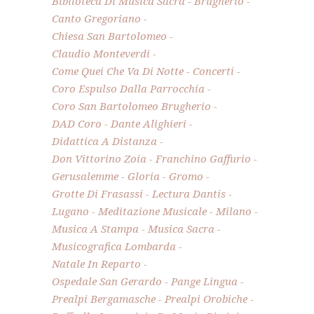
Biblioteca Di Musica Sacra
Brugherio
Canto Gregoriano
Chiesa San Bartolomeo
Claudio Monteverdi
Come Quei Che Va Di Notte
Concerti
Coro Espulso Dalla Parrocchia
Coro San Bartolomeo Brugherio
DAD Coro
Dante Alighieri
Didattica A Distanza
Don Vittorino Zoia
Franchino Gaffurio
Gerusalemme
Gloria
Gromo
Grotte Di Frasassi
Lectura Dantis
Lugano
Meditazione Musicale
Milano
Musica A Stampa
Musica Sacra
Musicografica Lombarda
Natale In Reparto
Ospedale San Gerardo
Pange Lingua
Prealpi Bergamasche
Prealpi Orobiche